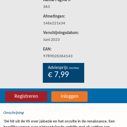
Aantal Pagina's:
363
Afmetingen:
146x221x34
Verschijningsdatum:
Juni 2023
EAN:
9789026364143
Adviesprijs
(incl btw)
€ 7,99
Registreren
Inloggen
Omschrijving
‘Dé hit uit de VS over jaloezie en het occulte in de renaissance. Een