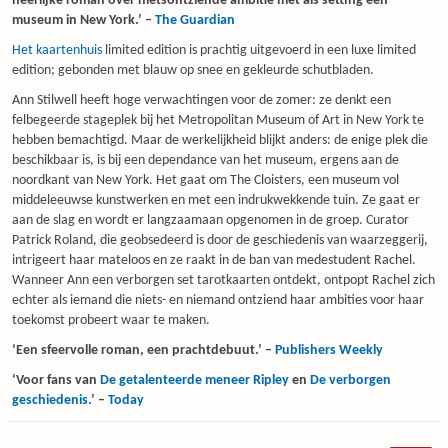
heerlijke roman over nietsontziende ambitie met als setting een
museum in New York.’ –
The Guardian
5
Het kaartenhuis
limited edition is prachtig uitgevoerd in een luxe limited
edition; gebonden met blauw op snee en gekleurde schutbladen.
Ann Stilwell heeft hoge verwachtingen voor de zomer: ze denkt een
felbegeerde stageplek bij het Metropolitan Museum of Art in New York te
hebben bemachtigd. Maar de werkelijkheid blijkt anders: de enige plek die
5
5
5
5
beschikbaar is, is bij een dependance van het museum, ergens aan de
noordkant van New York. Het gaat om The Cloisters, een museum vol
middeleeuwse kunstwerken en met een indrukwekkende tuin. Ze gaat er
aan de slag en wordt er langzaamaan opgenomen in de groep. Curator
Patrick Roland, die geobsedeerd is door de geschiedenis van waarzeggerij,
intrigeert haar mateloos en ze raakt in de ban van medestudent Rachel.
Wanneer Ann een verborgen set tarotkaarten ontdekt, ontpopt Rachel zich
echter als iemand die niets- en niemand ontziend haar ambities voor haar
toekomst probeert waar te maken.
‘Een sfeervolle roman, een prachtdebuut.’ –
Publishers Weekly
‘Voor fans van
De getalenteerde meneer Ripley
en
De verborgen
geschiedenis
.’ –
Today