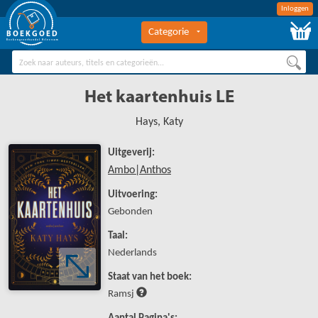
Inloggen
Categorie
BOEKGOED
Boekengroothandel Hilversum
Het kaartenhuis LE
Hays, Katy
Uitgeverij:
Ambo|Anthos
Uitvoering:
Gebonden
Taal:
Nederlands
Staat van het boek:
Ramsj