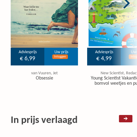
Adviesprijs
Uw prijs
Adviesprijs
Uw 
Inloggen
Inlo
€ 6,99
€ 4,99
van Vuuren, Jet
New Scientist, Redac
Obsessie
Young Scientist Vakanti
bomvol weetjes en pu
In prijs verlaagd