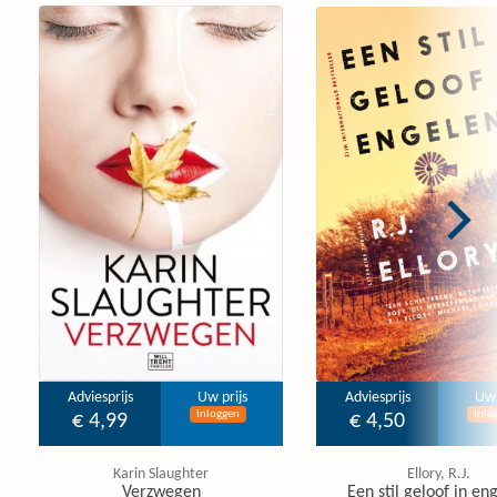
Adviesprijs
Uw prijs
Adviesprijs
Uw 
Inloggen
Inlo
€ 4,99
€ 4,50
Karin Slaughter
Ellory, R.J.
Verzwegen
Een stil geloof in en