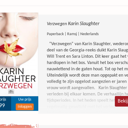
Karin Slaughter
Verzwegen
Paperback | Ramsj | Nederlands
“Verzwegen” van Karin Slaughter, wederom 
deel van de Georgia-reeks duikt Karin Sla
Will Trent en Sara Linton. Dit keer gaat he
hardlopen in het bos. Vanuit het bos verschu
nauwlettend in de gaten houd. Tot op het mo
Uiteindelijk wordt deze man opgepakt en ver
volledig te zijn opgelost aangezien er jaren
vrouw wordt aangevallen. Karin Slaughter 
verleden bij elkaar komen. De verhaallijn 
rijs
Uw prijs
tijdsperiodes. In het heden speelt het zich 
Beki
99
Inloggen
regelmatig geswitcht met het verleden uit
bestsellerauteur een nagelbijtend spannend
twintigste bestseller van Karin Slaughter, 
haar eentje aan het hardlopen in het bos. Z