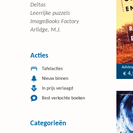
Deltas
Leerrijke puzzels
ImageBooks Factory
Arlidge, M.J.
Acties
Adviesp
Tafelacties
€ 4,
Nieuw binnen
In prijs verlaagd
Best verkochte boeken
Categorieën