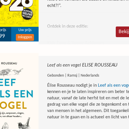
echt?!”.
Ontdek in deze editie:
rijs
Uw prijs
Beki
99
·
Inloggen
Kids Zone & Young Achievers
: speciale records van kinderen én jonge ta
·
ELISE ROUSSEAU
Leef als een vogel
Bizarre menselijke prestaties
: van lengte-extremen tot superkracht
Gebonden | Ramsj | Nederlands
·
Élise Rousseau nodigt je in
Leef als een vog
Sporthelden & ICONS
kennen en je te laten inspireren om beter te
: Messi, Max Verstappen, Taylor Swift, Sup
natuur, vanaf de late herfst tot en met de 
gedrag van elke vogel die ze tegenkomt en t
·
van mensen in het algemeen. Dit toegankeli
Wetenschap & Techniek
natuur in te gaan en is actueel en licht van 
: robots, ruimtevaart en de steden van de 