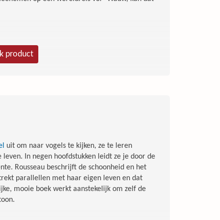
jk product
lenten
el
uit om naar vogels te kijken, ze te leren
 leven. In negen hoofdstukken leidt ze je door de
er Mario en anderen
lente. Rousseau beschrijft de schoonheid en het
rekt parallellen met haar eigen leven en dat
jke, mooie boek werkt aanstekelijk om zelf de
toon.
toekomst