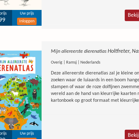
·
Dieren, extreme natuur, bijzondere plekk
rijs
Uw prijs
: voor eindeloos leesplezier
Beki
99
Inloggen
Waarom je dit boek wilt hebben:
· Perfect cadeau voor Sinterklaas, Kerst of
· Leuk én leerzaam voor kinderen én ouder
Holtfreter, Na
Mijn allereerste dierenatlas
· Ideaal voor quizliefhebbers, familie-avon
Overig | Ramsj | Nederlands
Kortom:
Deze allereerste dierenatlas zal je kleine o
Guinness World Records 2026 is hét boek vol
zoeken waar de luiaards in een boom hangen
exemplaar en maak er een recordjaar van!
stampen of waar de roze dolfijnen zwemmen.
wereld aan de hand van kleurrijke kaarten 
kartonboek op groot formaat met kleurrijke 
rijs
Uw prijs
Beki