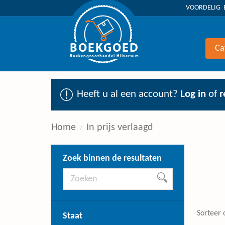
VOORDELIG 
BOEKGOED
Ca
Boekengroothandel Hilversum
Heeft u al een account?
Log in
of
r
Home
In prijs verlaagd
Zoek binnen de resultaten
Sorteer 
Staat