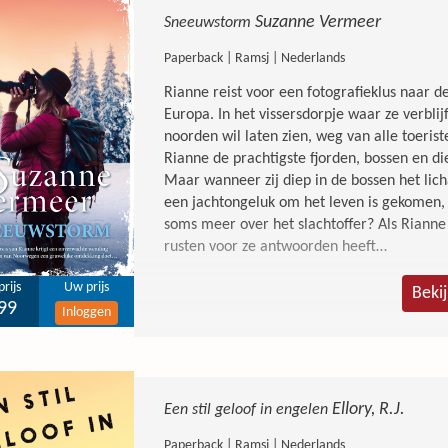
bang te zijn, maar ze heeft het gruwelijk m
Suzanne Vermeer
Sneeuwstorm
bomen, en hij wacht op het juiste moment o
slot en grendel en is de zaak gesloten. Ma
Paperback | Ramsj | Nederlands
wijze wordt aangevallen, heropenen Will Tr
Rianne reist voor een fotografieklus naar d
oorspronkelijke spoor is doodgelopen - her
Europa. In het vissersdorpje waar ze verblij
tikt de klok genadeloos door, want de moord
noorden wil laten zien, weg van alle toeris
Verzwegen 'Opnieuw levert de bestsellerau
Rianne de prachtigste fjorden, bossen en di
Telegraaf 'Verzwegen is onverminderd spa
Maar wanneer zij diep in de bossen het li
kruisen elkaar in dit jubileumboek in Slaugh
een jachtongeluk om het leven is gekomen,
Volkskrant 'Amerikaanse Karin Slaughter blij
soms meer over het slachtoffer? Als Rianne e
Nieuws
rusten voor ze antwoorden heeft…
rijs
Uw prijs
Beki
99
Inloggen
Ellory, R.J.
Een stil geloof in engelen
Paperback | Ramsj | Nederlands