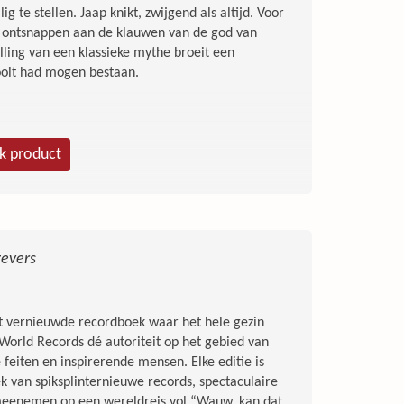
 te stellen. Jaap knikt, zwijgend als altijd. Voor
 ontsnappen aan de klauwen van de god van
lling van een klassieke mythe broeit een
ooit had mogen bestaan.
jk product
evers
t vernieuwde recordboek waar het hele gezin
 World Records dé autoriteit op het gebied van
feiten en inspirerende mensen. Elke editie is
ek van spiksplinternieuwe records, spectaculaire
 meenemen op een wereldreis vol “Wauw, kan dat