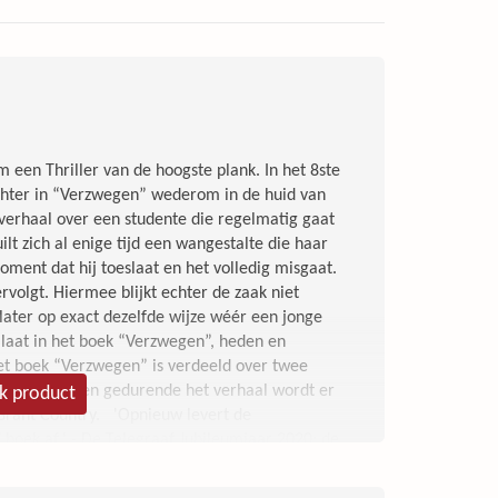
een Thriller van de hoogste plank. In het 8ste
ughter in “Verzwegen” wederom in de huid van
t verhaal over een studente die regelmatig gaat
ilt zich al enige tijd een wangestalte die haar
ment dat hij toeslaat en het volledig misgaat.
volgt. Hiermee blijkt echter de zaak niet
 later op exact dezelfde wijze wéér een jonge
laat in het boek “Verzwegen”, heden en
het boek “Verzwegen” is verdeeld over twee
af in Atlanta en gedurende het verhaal wordt er
jk product
 Grant Country. 'Opnieuw levert de
 boek af.' - De Telegraaf Jubileumjaar 2020: de
de onbetwiste Queen of Crime Een studente is in
e prent zichzelf in dat ze geen reden heeft om