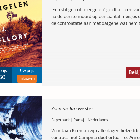
'Een stil geloof in engelen' geldt als een van
na de eerste moord op een aantal meisjes ui
de confrontatie aan met datgene wat hem zi
rijs
Uw prijs
Beki
50
Inloggen
Jan wester
Koeman
Paperback | Ramsj | Nederlands
Voor Jaap Koeman zijn alle dagen hetzelfde.
contract met Campina doet ertoe. Tot Anne 