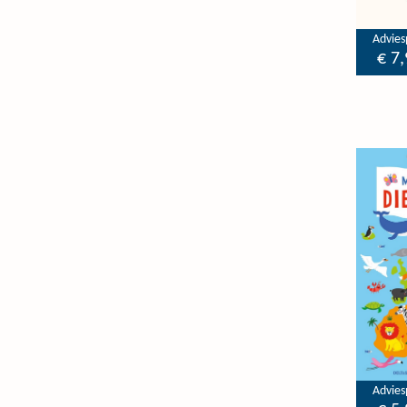
Adviesp
€ 7,
Adviesp