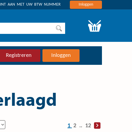
OUNT AAN MET UW BTW NUMMER
Inloggen
Registreren
Inloggen
verlaagd
1
2
..
12