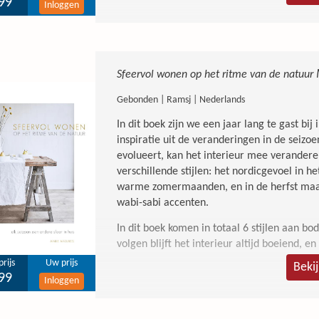
99
Inloggen
Sfeervol wonen op het ritme van de natuur
Gebonden | Ramsj | Nederlands
In dit boek zijn we een jaar lang te gast bij
inspiratie uit de veranderingen in de seizo
evolueert, kan het interieur mee verandere
verschillende stijlen: het nordicgevoel in het
warme zomermaanden, en in de herfst maak
wabi-sabi accenten.
In dit boek komen in totaal 6 stijlen aan bo
volgen blijft het interieur altijd boeiend, 
rijs
Uw prijs
Beki
99
Inloggen