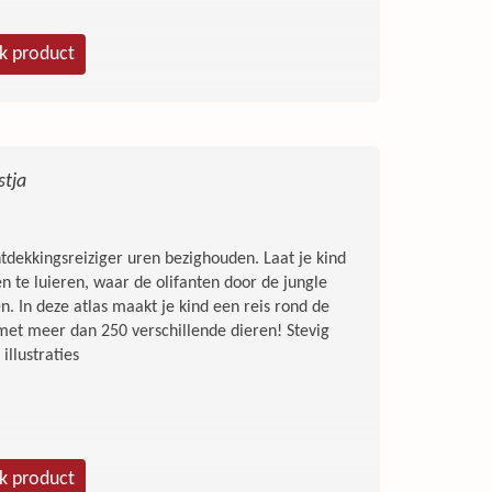
en & gekke feiten
jk product
 verjaardagen
s
stja
den en inspiratie voor je eigen recordpoging
ntdekkingsreiziger uren bezighouden. Laat je kind
 verbazing, fun en inspiratie. Bestel nu jouw
 te luieren, waar de olifanten door de jungle
 In deze atlas maakt je kind een reis rond de
met meer dan 250 verschillende dieren! Stevig
illustraties
jk product