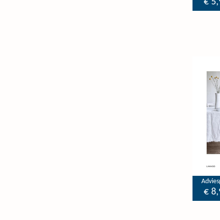
€ 5,
Adviesp
€ 8,