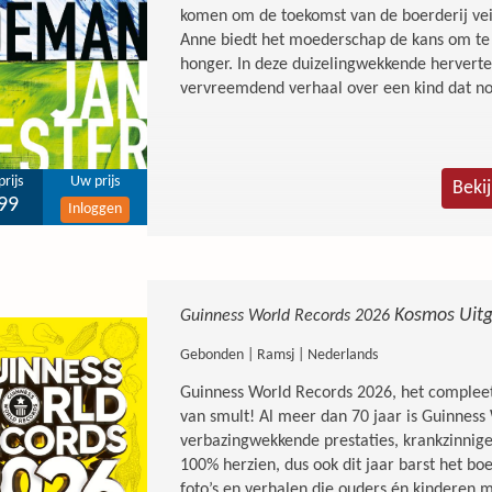
komen om de toekomst van de boerderij veilig
Anne biedt het moederschap de kans om te
honger. In deze duizelingwekkende herverte
vervreemdend verhaal over een kind dat n
rijs
Uw prijs
Beki
99
Inloggen
Kosmos Uitg
Guinness World Records 2026
Gebonden | Ramsj | Nederlands
Guinness World Records 2026, het complee
van smult! Al meer dan 70 jaar is Guinness
verbazingwekkende prestaties, krankzinnige 
100% herzien, dus ook dit jaar barst het bo
foto’s en verhalen die ouders én kinderen