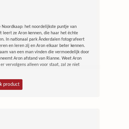
is. Een monster houdt zich schuil tussen de
m toe te slaan. Jaren later zit de dader achter
ar wanneer er een jonge vrouw op exact dezelfde
ent en Sara Linton het dossier. Hoewel het
e Noordkaap: het noordelijkste puntje van
inneringen zijn vervaagd, getuigen verdwenen –
ft leert ze Aron kennen, die haar het échte
enaar aast op zijn volgende slachtoffer... Over
ten. In nationaal park Ånderdalen fotografeert
teur een nagelbijtend spannend boek af.' - De
eren en leren zij en Aron elkaar beter kennen.
nnend.' - OPZIJ Magazine 'Heden en verleden
chaam van een man vinden die vermoedelijk door
ters zo typerende onopgesmukte stijl.' -
 neemt Aron afstand van Rianne. Weet Aron
ft 'Leading Lady' in thrillerland.' - Het Laatste
r vervolgens alleen voor staat, zal ze niet
jk product