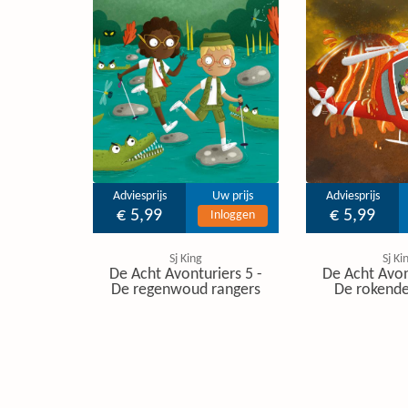
Adviesprijs
Uw prijs
Adviesprijs
€ 5,99
€ 5,99
Inloggen
Sj King
Sj Ki
De Acht Avonturiers 5 -
De Acht Avon
De regenwoud rangers
De rokende