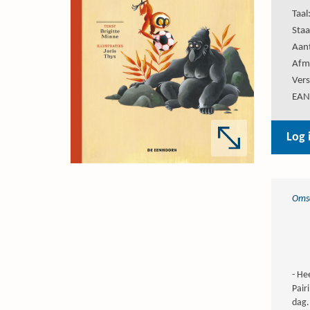
Taal
Staa
Aant
Afm
Vers
EAN
Log 
Omsc
- He
Pair
dag.