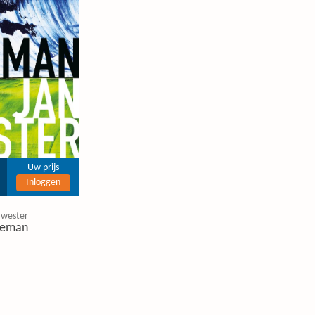
Uw prijs
Inloggen
 wester
eman