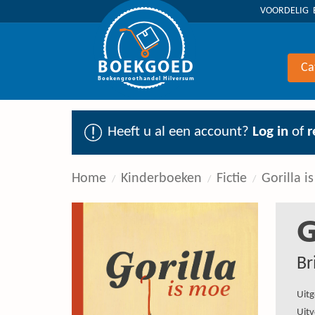
VOORDELIG 
BOEKGOED
Ca
Boekengroothandel Hilversum
Heeft u al een account?
Log in
of
r
Home
Kinderboeken
Fictie
Gorilla i
G
Br
Uitg
Uitv