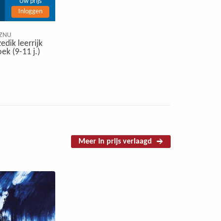
Uw prijs
Inloggen
ZNU
edik leerrijk
ek (9-11 j.)
Meer In prijs verlaagd