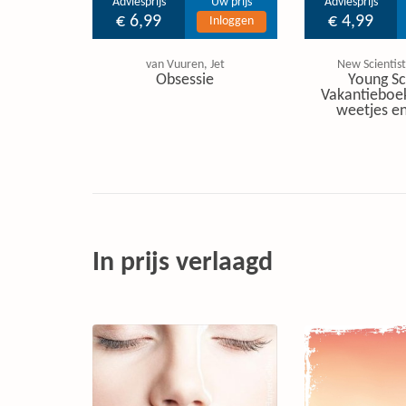
Adviesprijs
Uw prijs
Adviesprijs
€ 6,99
€ 4,99
Inloggen
van Vuuren, Jet
New Scientist
Obsessie
Young Sc
Vakantieboe
weetjes en
In prijs verlaagd