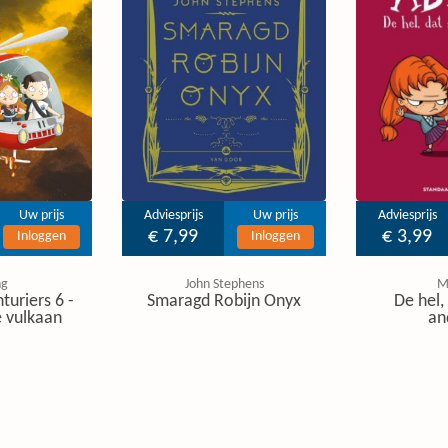
Uw prijs
Adviesprijs
Uw prijs
Adviesprijs
€ 7,99
€ 3,99
Inloggen
Inloggen
ng
John Stephens
M
turiers 6 -
Smaragd Robijn Onyx
De hel, 
 vulkaan
an