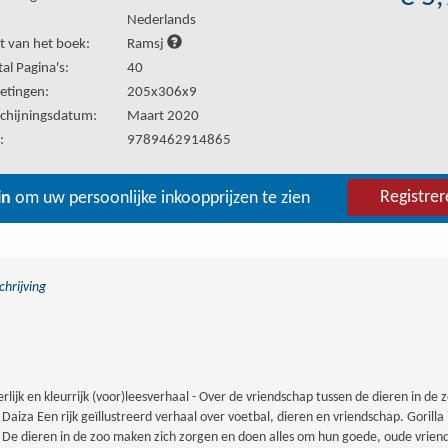
:
Nederlands
t van het boek:
Ramsj
al Pagina's:
40
etingen:
205x306x9
chijningsdatum:
Maart 2020
:
9789462914865
Registrer
in
om uw persoonlijke inkoopprijzen te zien
hrijving
erlijk en kleurrijk (voor)leesverhaal - Over de vriendschap tussen de dieren in d
i Daiza Een rijk geïllustreerd verhaal over voetbal, dieren en vriendschap. Gorilla 
 De dieren in de zoo maken zich zorgen en doen alles om hun goede, oude vriend o