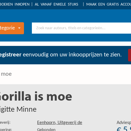
BOEKEN INKOPEN
AL VANAF ENKELE STUKS
MAAK EEN GRATIS ACC
tegorie
egistreer
eenvoudig om uw inkoopprijzen te zien.
s moe
orilla is moe
igitte Minne
everij:
Eenhoorn, Uitgeverij de
Adviesp
€ 5
oering:
Gebonden