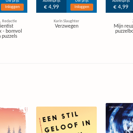
Uw prijs
Adviesprijs
Uw prijs
Adviesprijs
€ 4,99
€ 4,99
Inloggen
Inloggen
, Redactie
Karin Slaughter
ientist
Verzwegen
Mijn reuz
k - bomvol
puzzelbo
 puzzels