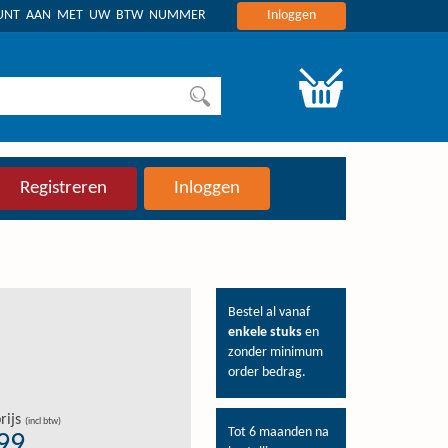
OUNT AAN MET UW BTW NUMMER
Inloggen
Registreren
Inloggen
Bestel al vanaf
enkele stuks
en
zonder minimum
order bedrag.
rijs
(incl btw)
Tot 6 maanden na
,99