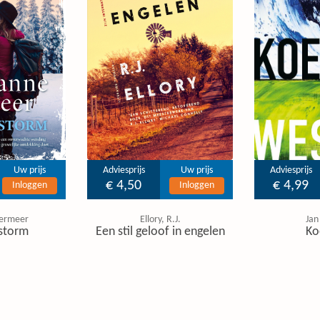
Uw prijs
Adviesprijs
Uw prijs
Adviesprijs
€ 4,50
€ 4,99
Inloggen
Inloggen
ermeer
Ellory, R.J.
Jan
storm
Een stil geloof in engelen
Ko