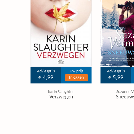
Adviesprijs
Uw prijs
Adviesprijs
€ 4,99
€ 5,99
Inloggen
Karin Slaughter
Suzanne V
Verzwegen
Sneeuw