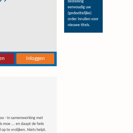
bestelling
eenvoudig uw
(gedeeltelijke)
order inruilen voor
nieuwe titels.
en
Inloggen
e zoo - In samenwerking met
is moe ... en slaapt de hele
p te vrolijken. Niets helpt.