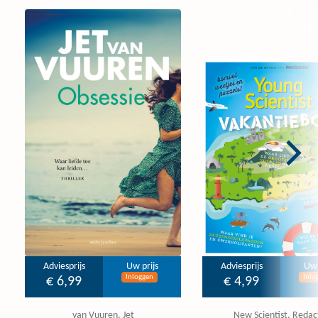
Adviesprijs
Uw prijs
Adviesprijs
Uw 
Inloggen
Inlo
€ 6,99
€ 4,99
van Vuuren, Jet
New Scientist, Redac