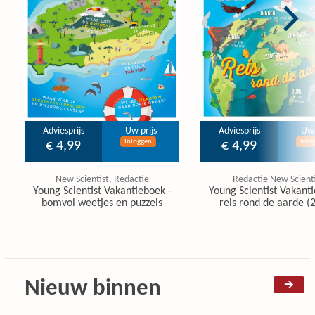
Adviesprijs
Uw prijs
Adviesprijs
Uw 
Inloggen
Inlo
€ 4,99
€ 4,99
New Scientist, Redactie
Redactie New Scienti
Young Scientist Vakantieboek -
Young Scientist Vakanti
bomvol weetjes en puzzels
reis rond de aarde (
Nieuw binnen