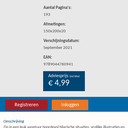
Aantal Pagina's:
193
Afmetingen:
150x200x20
Verschijningsdatum:
September 2021
EAN:
9789044760941
Adviesprijs
(incl btw)
€ 4,99
Registreren
Inloggen
Omschrijving
Zin in een leuk avontuur boordevol hilarische situaties, vrolijke illustraties en