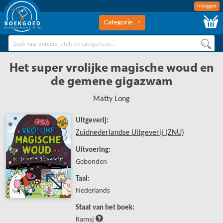
Inloggen
Categorie
BOEKGOED
Boekengroothandel Hilversum
Het super vrolijke magische woud en
de gemene gigazwam
Matty Long
Uitgeverij:
Zuidnederlandse Uitgeverij (ZNU)
Uitvoering:
Gebonden
Taal:
Nederlands
Staat van het boek:
Ramsj