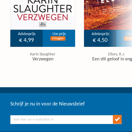
Adviesprijs
Uw prijs
Adviesprijs
Uw 
Inloggen
Inlo
€ 4,99
€ 4,50
Karin Slaughter
Ellory, R.J.
Verzwegen
Een stil geloof in en
Schrijf je nu in voor de Nieuwsbrief