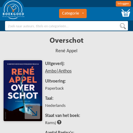
Inloggen
Categorie
BOEKGOED
Boekengroothandel Hilversum
Overschot
René Appel
Uitgeverij:
Ambo|Anthos
Uitvoering:
Paperback
Taal:
Nederlands
Staat van het boek:
Ramsj