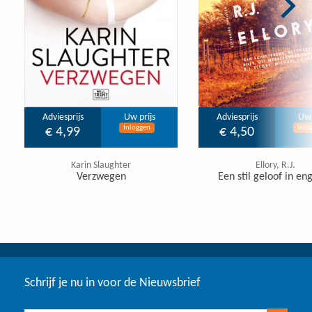
Adviesprijs
Uw prijs
Adviesprijs
Uw 
Inloggen
Inlo
€ 4,99
€ 4,50
Karin Slaughter
Ellory, R.J.
Verzwegen
Een stil geloof in en
Schrijf je nu in voor de Nieuwsbrief