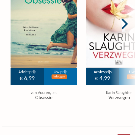
Adviesprijs
Uw prijs
Adviesprijs
Uw 
Inloggen
Inlo
€ 6,99
€ 4,99
van Vuuren, Jet
Karin Slaughter
Obsessie
Verzwegen