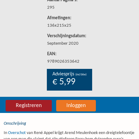
Aantal Pagina's:
295
Afmetingen:
136x215x25
Verschijningsdatum:
September 2020
EAN:
9789026353642
Adviesprijs
(incl btw)
€ 5,99
Registreren
Inloggen
Omschrijving
In
Overschot
van René Appel krijgt Arend Meulenhoek een dreigtelefoontje