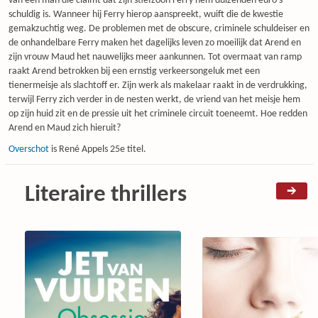
van een man die claimt dat zijn stiefzoon Ferry hem duizenden euro’s
schuldig is. Wanneer hij Ferry hierop aanspreekt, wuift die de kwestie
gemakzuchtig weg. De problemen met de obscure, criminele schuldeiser en
de onhandelbare Ferry maken het dagelijks leven zo moeilijk dat Arend en
zijn vrouw Maud het nauwelijks meer aankunnen. Tot overmaat van ramp
raakt Arend betrokken bij een ernstig verkeersongeluk met een
tienermeisje als slachtoff er. Zijn werk als makelaar raakt in de verdrukking,
terwijl Ferry zich verder in de nesten werkt, de vriend van het meisje hem
op zijn huid zit en de pressie uit het criminele circuit toeneemt. Hoe redden
Arend en Maud zich hieruit?
Overschot
is René Appels 25e titel.
Literaire thrillers